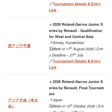
Tournament Details & Entry
🔗
Link
2026 Roland-Garros Junior S
🔹
eries by Renault - Qualification
for West and Central Asia
Almaty, Kazakhstan
📍
西アジア予選
th
Week of 17
August 2026 | Entr
🗓
th
y Deadline – 27
July
Tournament Details & Entry
🔗
Link
2026 Roland-Garros Junior S
🔹
eries by Renault, Final Tournam
ent
Japan
アジア大会（本大
📍
th
会）
Week of 12
October 2026 | Ent
🗓
th