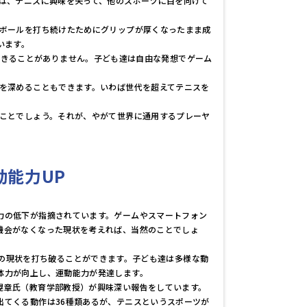
は、テニスに興味を失って、他のスポーツに目を向けて
ボールを打ち続けたためにグリップが厚くなったまま成
います。
ので、飽きることがありません。子ども達は自由な発想でゲーム
を深めることもできます。いわば世代を超えてテニスを
ことでしょう。それが、やがて世界に通用するプレーヤ
動能力UP
力の低下が指摘されています。ゲームやスマートフォン
機会がなくなった現状を考えれば、当然のことでしょ
Y』は、この現状を打ち破ることができます。子ども達は多様な動
体力が向上し、運動能力が発達します。
晃章氏（教育学部教授）が興味深い報告をしています。
出てくる動作は36種類あるが、テニスというスポーツが