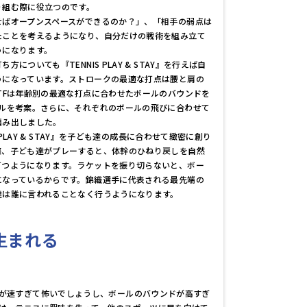
り組む際に役立つのです。
せばオープンスペースができるのか？」、「相手の弱点は
たことを考えるようになり、自分だけの戦術を組み立て
うになります。
方についても『TENNIS PLAY & STAY』を行えば自
うになっています。ストロークの最適な打点は腰と肩の
TFは年齢別の最適な打点に合わせたボールのバウンドを
ールを考案。さらに、それぞれのボールの飛びに合わせて
編み出しました。
S PLAY & STAY』を子ども達の成長に合わせて緻密に創り
際、子ども達がプレーすると、体幹のひねり戻しを自然
打つようになります。ラケットを振り切らないと、ボー
になっているからです。錦織選手に代表される最先端の
達は誰に言われることなく行うようになります。
生まれる
が速すぎて怖いでしょうし、ボールのバウンドが高すぎ