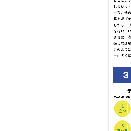
るととり
しまいま
一方、他
長を遂げ
しかし、『
を行い、
さらに、
楽しむ環
このよう
ーが多く
3