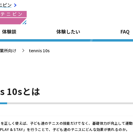
ニピン
体験談
体験したい
FAQ
事業所向け
tennis 10s
>
is 10sとは
ムを正しく使えば、子ども達のテニスの技能だけでなく、基礎体力が向上して運動
IS PLAY & STAY」を行うことで、子ども達のテニスにどんな効果が表れるのか。