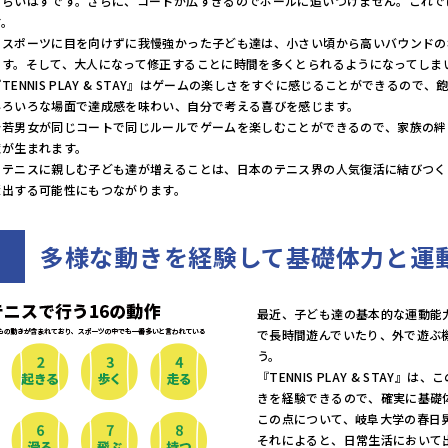
づらいはずです。さらに、コートが広すぎるのでボールに追いつけません。これで
す。
のスポーツに目を向けずに我慢強かった子ども達は、小さい頃から高いバウンドの
ます。そして、大人になって修正することに時間を多くとられるようになってしま
TENNIS PLAY & STAY』はゲームの楽しさをすぐに感じることができる
いろいろな場面で達成感を味わい、自分で考える喜びを感じます。
老若男女が同じコートで同じルールでゲームを楽しむことができるので、家族の絆
境が生まれます。
にテニスに親しむ子ども達が増えることは、日本のテニス界の人気復活に結びつく
輩出する可能性にもつながります。
多様な動きを経験して基礎体力と運
最近、子ども達の基本的な運動能
で長時間遊んでいたり、外で遊ぶ
う。
『TENNIS PLAY & STA
きを経験できるので、確実に基礎
この点について、岐阜大学の春日
それによると、日常生活において