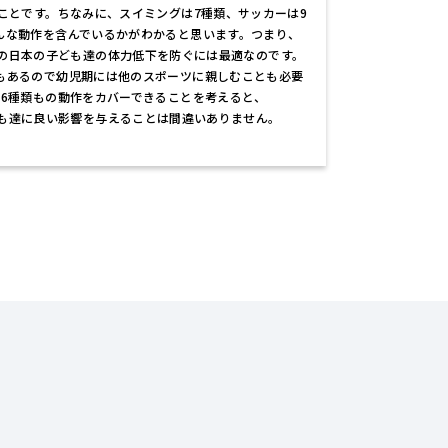
ことです。ちなみに、スイミングは7種類、サッカーは9
んな動作を含んでいるかがわかると思います。つまり、
Y』は現在の日本の子ども達の体力低下を防ぐには最適なのです。
もあるので幼児期には他のスポーツに親しむことも必要
16種類もの動作をカバーできることを考えると、
Y』が子ども達に良い影響を与えることは間違いありません。