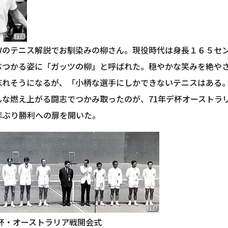
Ｗのテニス解説でお馴染みの柳さん。現役時代は身長１６５セン
ぶつかる姿に「ガッツの柳」と呼ばれた。穏やかな笑みを絶や
忘れそうになるが、「小柄な選手にしかできないテニスはある
んな燃え上がる闘志でつかみ取ったのが、71年デ杯オーストラ
年ぶり勝利への扉を開いた。
デ杯・オーストラリア戦開会式