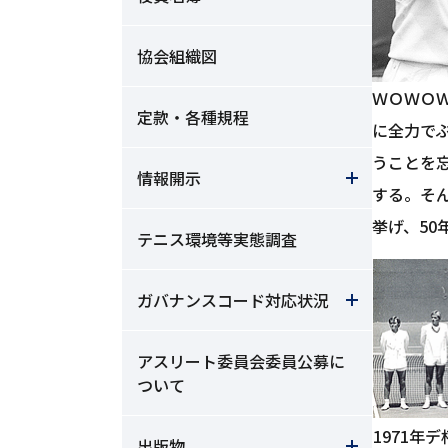
協会組織図
ＷＯＷＯ
定款・各種規程
に全力で
うことを
情報開示
する。そ
挙げ、50
テニス環境等実態調査
ガバナンスコード対応状況
アスリート委員会委員公募に
ついて
1971年
出版物