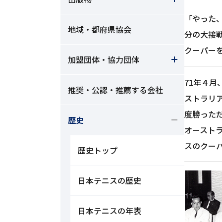
「やった
地域・都府県協会
分の大接
クーパー
加盟団体・協力団体
71年４
推奨・公認・推薦する会社
ストラリ
度勝った
歴史
オースト
スのクー
歴史トップ
日本テニスの歴史
日本テニスの年表