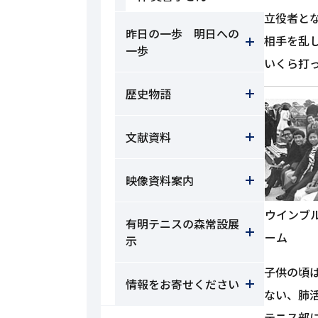
立役者と
昨日の一歩 明日への
相手を乱
一歩
いくら打
歴史物語
文献資料
映像資料案内
ウインブ
有明テニスの森常設展
ーム
示
子供の頃
情報をお寄せください
ない、肺
テニス部