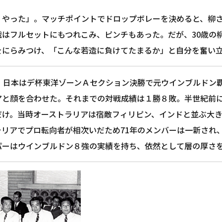
、やった」。マッチポイントでドロップボレーを決めると、柳さ
戦はフルセットにもつれこみ、ピンチもあった。だが、30歳の柳
をにらみつけ、「こんな若造に負けてたまるか」と自分を奮い
月、日本はデ杯東洋ゾーンＡセクション決勝で元ウインブルドン
アと顔を合わせた。それまでの対戦成績は１勝８敗。半世紀前
だけ。当時オーストラリアは宿敵フィリピン、インドと並ぶ大き
ラリアでプロ転向者が相次いだため71年のメンバーは一新され
パーはウインブルドン８強の実績を持ち、依然として層の厚さ