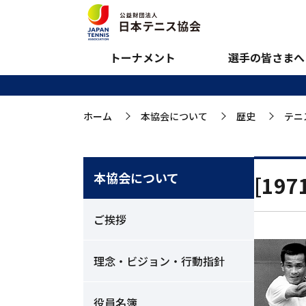
柳 恵誌郎さん
トーナメント
選手の皆さまへ
ホーム
本協会について
歴史
テニ
>
>
>
本協会について
[19
ご挨拶
理念・ビジョン・行動指針
役員名簿