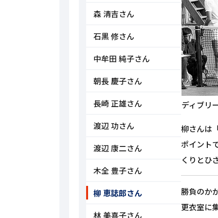
森 清吉さん
石黒 修さん
中牟田 純子さん
朝長 慶子さん
長崎 正雄さん
ディブリ
渡辺 功さん
柳さんは
ポイント
渡辺 康二さん
くりとひ
木全 豊子さん
勝負のか
柳 恵誌郎さん
更衣室に
林 美喜子さん