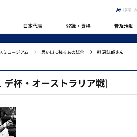
標準
日本代表
登録・資格
普及活動
スミュージアム
思い出に残るあの試合
柳 恵誌郎さん
>
>
71 デ杯・オーストラリア戦]