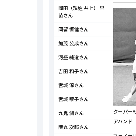
岡田（現姓 井上） 早
苗さん
岡留 恒健さん
加茂 公成さん
河盛 純造さん
吉田 和子さん
宮城 淳さん
宮城 藜子さん
クーパー
九鬼 潤さん
アハンド
隈丸 次郎さん
ファイナ