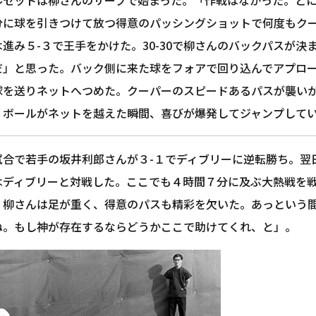
分に球を引きつけて放つ得意のパッシングショットで何度もク
進み５-３で王手をかけた。30-30で柳さんのバックパスが
だ」と思った。バック側に来た球をフォアで回り込んでアプロ
球を送りネットへつめた。クーパーのスピードあるパスが襲い
。ボールがネットを越えた瞬間、喜びが爆発してジャンプして
試合で若手の坂井利郎さんが３-１でディブリーに逆転勝ち。翌
はディブリーと対戦した。ここでも４時間７分に及ぶ大熱戦を
、柳さんは足が重く、得意のパスも精彩を欠いた。あっという間
ね。もし神が存在するならどうかここで助けてくれ、と」。