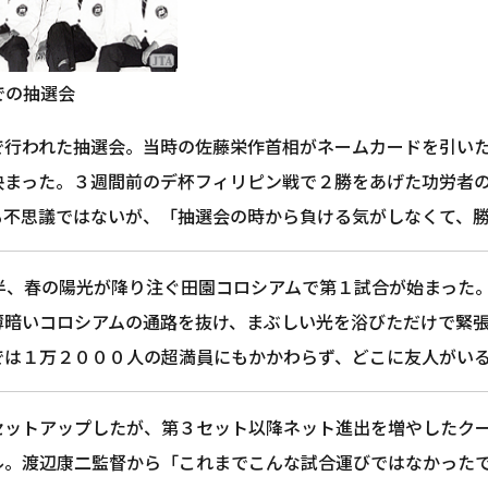
での抽選会
で行われた抽選会。当時の佐藤栄作首相がネームカードを引いた
決まった。３週間前のデ杯フィリピン戦で２勝をあげた功労者
も不思議ではないが、「抽選会の時から負ける気がしなくて、
時半、春の陽光が降り注ぐ田園コロシアムで第１試合が始まった
薄暗いコロシアムの通路を抜け、まぶしい光を浴びただけで緊
では１万２０００人の超満員にもかかわらず、どこに友人がい
セットアップしたが、第３セット以降ネット進出を増やしたクー
ル。渡辺康二監督から「これまでこんな試合運びではなかった