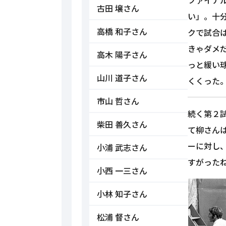
古田 壌さん
い」。十
高橋 和子さん
クで試合は
きゃダメ
高木 陽子さん
っと緩い
山川 道子さん
くくった
市山 哲さん
続く第２
柴田 善久さん
て柳さん
ーに対し
小浦 武志さん
すがった
小西 一三さん
小林 知子さん
松浦 督さん