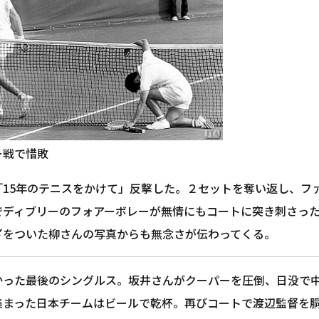
ー戦で惜敗
「15年のテニスをかけて」反撃した。２セットを奪い返し、フ
でディブリーのフォアーボレーが無情にもコートに突き刺さっ
ざをついた柳さんの写真からも無念さが伝わってくる。
かった最後のシングルス。坂井さんがクーパーを圧倒、日没で
集まった日本チームはビールで乾杯。再びコートで渡辺監督を胴