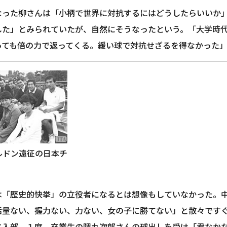
なった柳さんは「小柄で世界に対抗するにはどうしたらいいか
した」とみられていたが、自然にそうなったという。「大学時
っても倍の力で返ってくる。緩い球で対抗せざるを得なかった
ルドン遠征の日本チ
は「歴史的快挙」の立役者になるとは想像もしていなかった。
活量ない、握力ない、力ない、女の子に勝てない」と散々です
に入部。１度、卒業生の隈丸次郎さんの球出しを受け「君なか