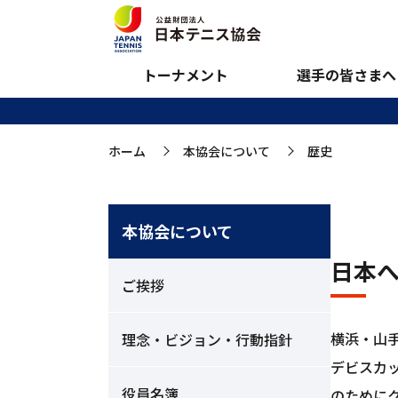
歴史
トーナメント
選手の皆さまへ
ホーム
本協会について
歴史
>
>
本協会について
日本
ご挨拶
横浜・山
理念・ビジョン・行動指針
デビスカ
役員名簿
のためにク