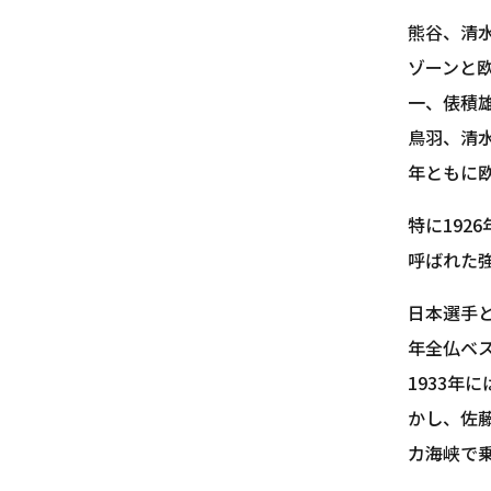
熊谷、清水
ゾーンと
一、俵積
鳥羽、清
年ともに
特に19
呼ばれた
日本選手
年全仏ベス
1933年
かし、佐藤
カ海峡で