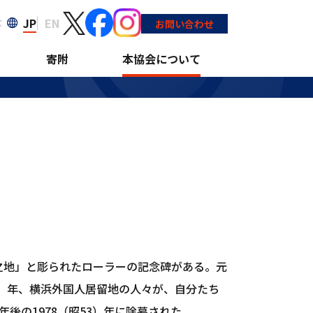
JP
EN
大
お問い合わせ
寄附
本協会について
祥之地」と彫られたローラーの記念碑がある。元
1）年、横浜外国人居留地の人々が、自分たち
後の1978（昭53）年に除幕された。