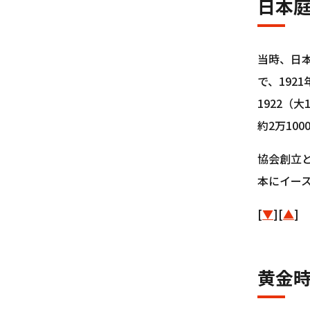
日本
当時、日
で、19
1922（
約2万10
協会創立
本にイー
[
▼
][
▲
]
黄金