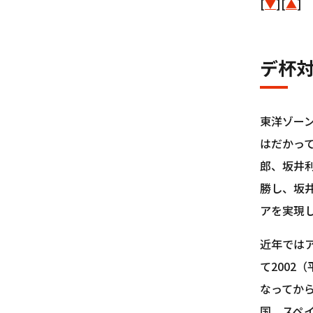
[
▼
][
▲
]
デ杯対
東洋ゾー
はだかって
郎、坂井
勝し、坂井
アを実現し
近年ではア
て2002
なってか
国、スペイ