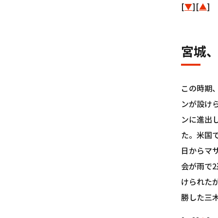
[
▼
][
▲
]
宮城
この時期
ンが設けら
ンに進出
た。米国
日からマ
会が雨で
けられた
勝した三