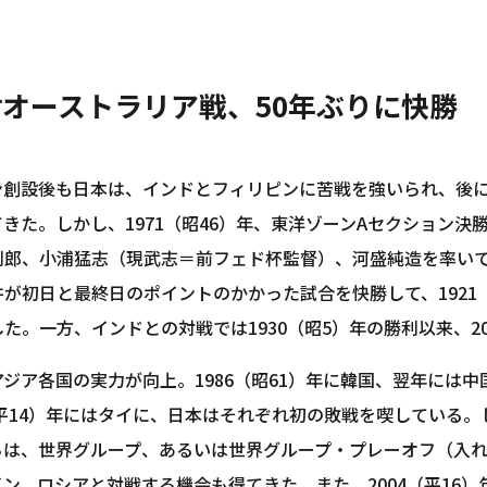
オーストラリア戦、50年ぶりに快勝
ン創設後も日本は、インドとフィリピンに苦戦を強いられ、後
きた。しかし、1971（昭46）年、東洋ゾーンAセクション
利郎、小浦猛志（現武志＝前フェド杯監督）、河盛純造を率い
が初日と最終日のポイントのかかった試合を快勝して、1921（
た。一方、インドとの対戦では1930（昭5）年の勝利以来、20
ジア各国の実力が向上。1986（昭61）年に韓国、翌年には中国
（平14）年にはタイに、日本はそれぞれ初の敗戦を喫している。し
らは、世界グループ、あるいは世界グループ・プレーオフ（入
ン、ロシアと対戦する機会も得てきた。また、2004（平16）