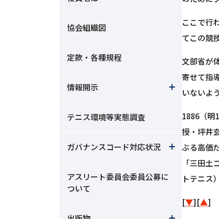
ここで行
協会組織図
てこの競
定款・各種規程
文部省が
寄せて指
情報開示
いないよ
1886
テニス環境等実態調査
授・坪井
ガバナンスコード対応状況
ぶる高価
「三田土
アスリート委員会委員公募に
トテニス
ついて
[
▼
][
▲
]
出版物