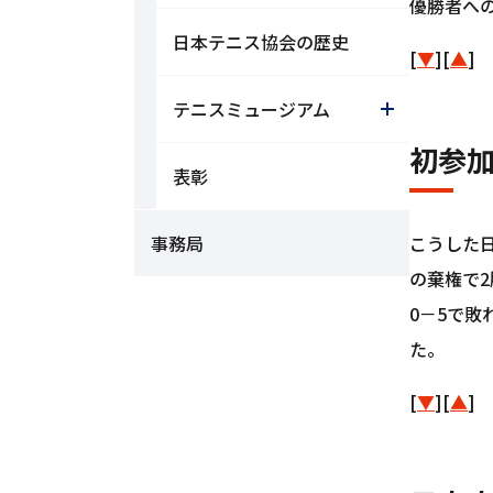
優勝者へ
日本テニス協会の歴史
[
▼
][
▲
]
テニスミュージアム
初参
表彰
事務局
こうした日
の棄権で
0－5で
た。
[
▼
][
▲
]