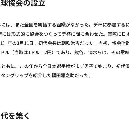
庭球協会の設立
本には、まだ全国を統括する組織がなかった。デ杯に参加する
21年には形式的に協会をつくってデ杯に間に合わせた。実際に
大11）年の3月11日。初代会長は朝吹常吉だった。当初、協会
00ドル（当時は1ドル＝2円）であり、熊谷、清水らは、その
とともに、この年から全日本選手権がまず男子で始まり、初代
スタングリップを紹介した福田雅之助だった。
時代を築く