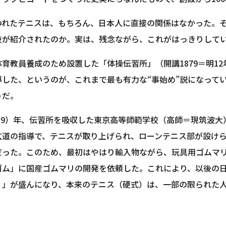
われたテニスは、もちろん、日本人に直接の関係はなかった。
技が紹介されたのか。実は、残念ながら、これがはっきりして
体育教員養成のため設置した「体操伝習所」（開講1879＝明1
導した、というのが、これまで最も有力な“事始め”説になって
うだ。
（明19）年、伝習所を吸収した東京高等師範学校（高師＝現筑波
玄道の指導で、テニスが取り上げられ、ローンテニス部が設け
だった。このため、最初はやはり輸入物ながら、玩具用ゴムマ
ゴム」に国産ゴムマリの開発を依頼した。これにより、以後の
）」が盛んになり、本来のテニス（硬式）は、一部の限られた