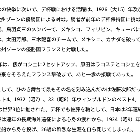
の快挙に次いで、デ杯戦における活躍は、1926（大15）年及
欧州ゾーンの優勝国による対戦。勝者が前年のデ杯保持国に挑戦
雄、鳥羽貞三のメンバーで、メキシコ、フィリピン、キューバに勝
水、太田芳郎、三木龍喜のチームで、メキシコ、カナダを破って
欧州ゾーンの優勝国フランスと対戦した。
26年は、俵がコシェに2セットアップ、原田はラコステとコシェ
強豪をそろえたフランス撃破まで、あと一歩の接戦であった。
として、ひのき舞台で最もその名を刻み込んだのは佐藤次郎だった
ト4、1932（昭7）、33（昭8）年ウィンブルドンのベスト
には世界3位に推された。デ杯でも佐藤を軸として、日本は3年
は連年の長期海外遠征による心身の疲れから、1934（昭9）
乗船から身を投げ、26歳の鮮烈な生涯を自ら閉じてしまった。