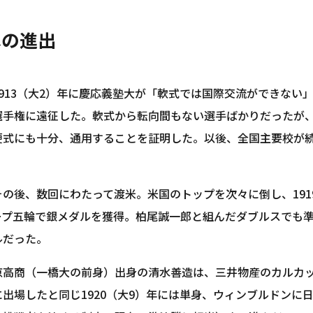
への進出
913（大2）年に慶応義塾大が「軟式では国際交流ができない
選手権に遠征した。軟式から転向間もない選手ばかりだったが
硬式にも十分、通用することを証明した。以後、全国主要校が
その後、数回にわたって渡米。米国のトップを次々に倒し、191
ープ五輪で銀メダルを獲得。柏尾誠一郎と組んだダブルスでも準
ルだった。
京高商（一橋大の前身）出身の清水善造は、三井物産のカルカ
に出場したと同じ1920（大9）年には単身、ウィンブルドンに