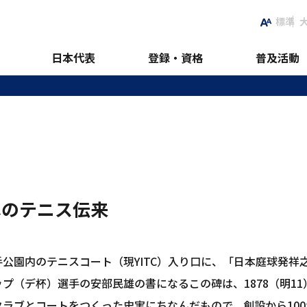
標準
日本代表
登録・資格
普及活動
へのテニス伝来
手公園内のテニスコート（現YITC）入り口に、「日本庭球発
ップ（デ杯）選手の安部民雄の書になるこの碑は、1878（明1
ラブとコートをつくった史実にちなんだもので、創設から100年