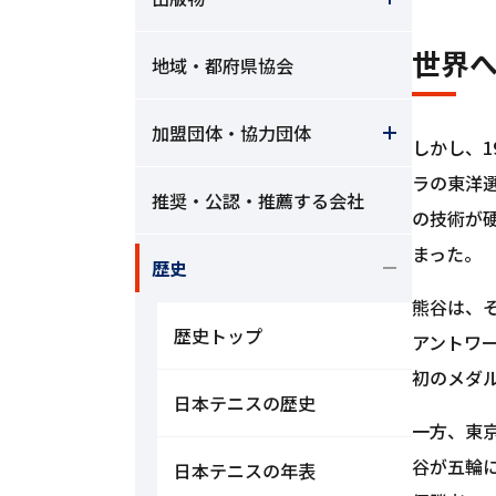
世界
地域・都府県協会
加盟団体・協力団体
しかし、1
ラの東洋
推奨・公認・推薦する会社
の技術が
まった。
歴史
熊谷は、
歴史トップ
アントワ
初のメダ
日本テニスの歴史
一方、東
谷が五輪
日本テニスの年表