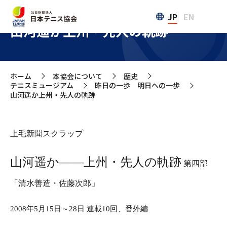
JP
EN
山河遥か――上州・先人の軌跡
ホーム
本協会について
歴史
>
>
>
テニスミュージアム
昨日の一歩 明日への一歩
>
>
山河遥か――上州・先人の軌跡
上毛新聞スクラップ
山河遥か――上州・先人の軌跡
第四部
「清水善造・佐藤次郎」
2008年5月15日～28日 連載10回、番外編