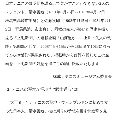
日本テニスの黎明期を語る上で欠かすことができない2人の
レジェンド、清水善造（1891年3月25日～1977年4月12日、
群馬県高崎市出身）と佐藤次郎（1908年1月5日～1934年4月
5日、群馬県渋川市出身）。同郷の先人が築いた歴史を振り
返る『上毛新聞』の連載企画「山河遥か――上州・先人の軌
跡」第四部として、2008年5月15日から28日まで10回に渡っ
て2人の物語が掲載された。掲載時から好評を博したこの企
画を、上毛新聞の好意を得てこの場に転載いたします。
構成：テニスミュージアム委員会
１.テニスの聖地で見せた“武士道”とは
（大正９）年、テニスの聖地・ウィンブルドンに初めて立
った日本人、清水善造。彼は周りの予想を覆す快進撃を見