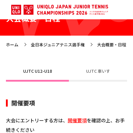
大会概要・日程
ホーム
全日本ジュニアテニス選手権
大会概要・日程
>
>
UJTC U12-U18
UJTC 車いす
開催要項
大会にエントリーする方は、
開催要項
を確認の上、お手
続きください