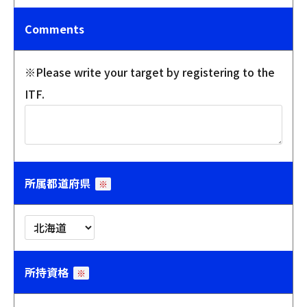
Comments
※Please write your target by registering to the
ITF.
所属都道府県
※
所持資格
※