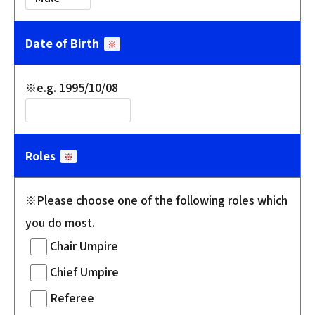
Date of Birth
※
※e.g. 1995/10/08
Roles
※
※Please choose one of the following roles which
you do most.
Chair Umpire
Chief Umpire
Referee