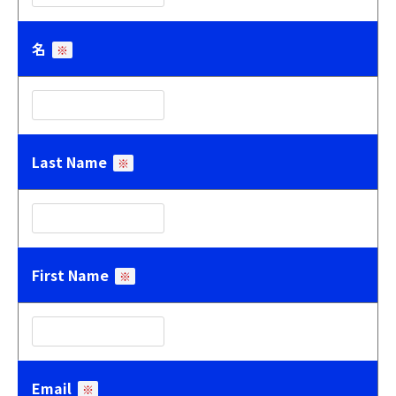
名
※
Last Name
※
First Name
※
Email
※