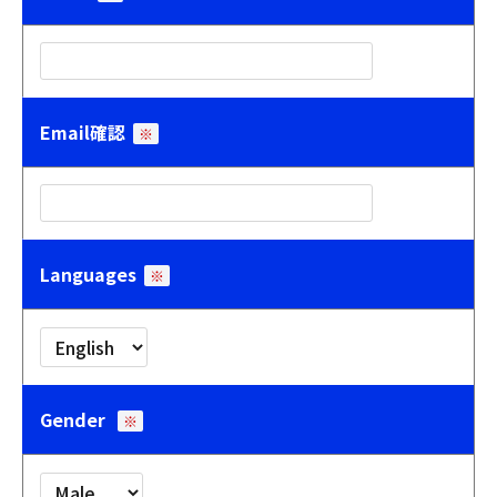
Email確認
※
Languages
※
Gender
※