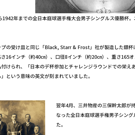
から1942年までの全日本庭球選手権大会男子シングルス優勝杯
の受け皿と同じ「Black, Starr & Frost」社が製造した
さ16インチ（約40㎝）、口径8インチ（約20㎝）、重さ165オンス
と名付けられ、「日本のデ杯参加とチャレンジラウンドでの栄え
る」という意味の英文が刻まれていました。
翌年4月、三井物産の三保幹太郎が
なった全日本庭球選手権男子シング
た。