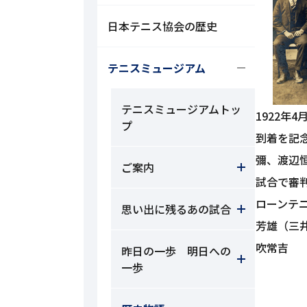
日本テニス協会の歴史
テニスミュージアム
テニスミュージアムトッ
1922年
プ
到着を記
彌、渡辺
ご案内
試合で審
ローンテ
思い出に残るあの試合
芳雄（三
吹常吉
昨日の一歩 明日への
一歩