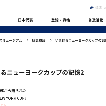
標準
クカップの記憶2
日本代表
登録・資格
普及活動
スミュージアム
歴史物語
いま甦るニューヨークカップの記
>
>
甦るニューヨークカップの記憶2
部から贈られた
EW YORK CUP」
7
8