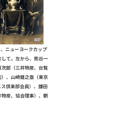
4月、ニューヨークカップ
念して。左から、熊谷一
恒次郎（三井物産、台覧
判）、山崎健之亟（東京
ニス倶楽部会員）、鎌田
井物産、協会理事）、朝