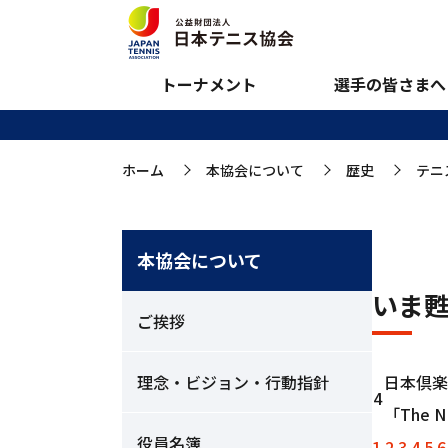
いま甦るニューヨー
トーナメント
選手の皆さまへ
ホーム
本協会について
歴史
テニ
>
>
>
本協会について
いま
ご挨拶
理念・ビジョン・行動指針
日本倶楽
4
「The N
役員名簿
1
2
3
4
5
6