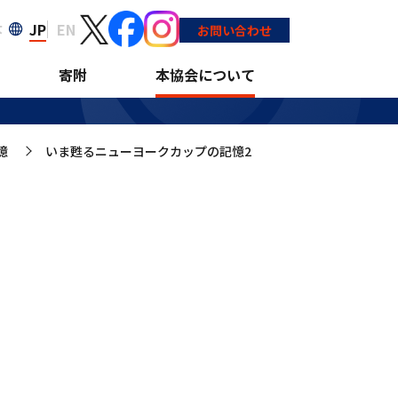
JP
EN
大
お問い合わせ
寄附
本協会について
憶
いま甦るニューヨークカップの記憶2
>