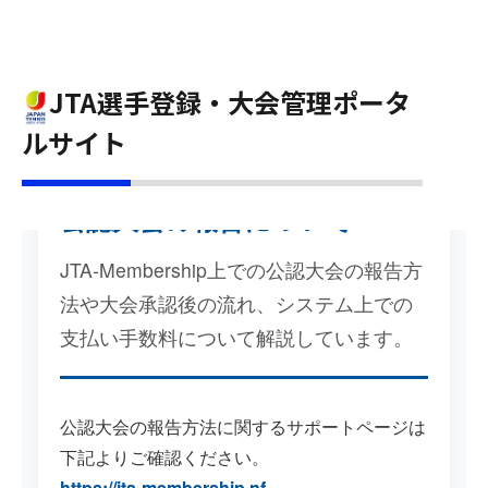
ホーム
JTA選手登録・大会公認ポータルサイト -TOP-
>
【大会主催者】大会申請&報告
>
>
【報告】公認大会の報告
JTA選手登録・大会管理ポータ
ルサイト
公認大会の報告について
JTA-Membership上での公認大会の報告方
法や大会承認後の流れ、システム上での
支払い手数料について解説しています。
公認大会の報告方法に関するサポートページは
下記よりご確認ください。
https://jta-membership.nf-