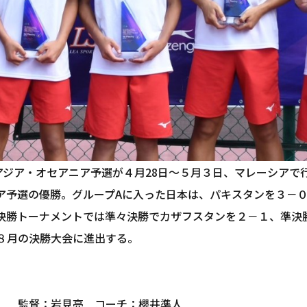
子アジア・オセアニア予選が４月28日～５月３日、マレーシア
ア予選の優勝。グループAに入った日本は、パキスタンを３－
決勝トーナメントでは準々決勝でカザフスタンを２－１、準決
８月の決勝大会に進出する。
斗 監督：岩見亮 コーチ：櫻井準人