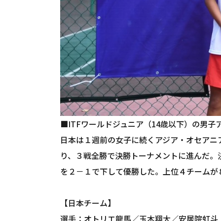
■ITFワールドジュニア（14歳以下）の男
日本は１週前の女子に続くアジア・オセアニ
り、３戦全勝で決勝トーナメントに進んだ。
を２－１で下して優勝した。上位４チームが
【日本チーム】
選手：オトリエ龍馬／玉木翔大／安居院虹