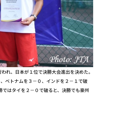
で行われ、日本が１位で決勝大会進出を決めた。
０、ベトナムを３－０、インドを２－１で破
勝ではタイを２－０で破ると、決勝でも豪州