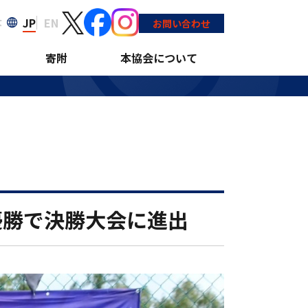
JP
EN
大
年連続の優勝で決勝大
お問い合わせ
寄附
本協会について
優勝で決勝大会に進出